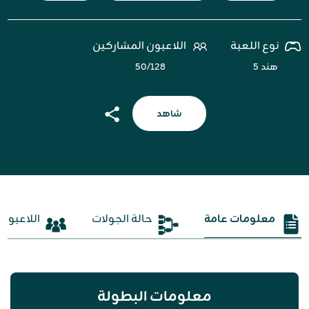
نوع اللعبة
اللاعبون المشاركين
هند ٥
١٢۸/٥٠
شاهد
معلومات عامة
حالة الجولات
اللاعبون
معلومات البطولة