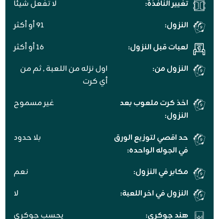
تغيير النافذة:
لا تفعل شيئا
النزول:
91 أو أكثر
لعبات قبل النزول:
16 أو أكثر
النزول من:
اول نزله من اللعبة , ثم من
أي كرت
اخذ كرت ملعوب بعد
غير مسموح
النزول:
حد اقصي لتوزيع الورق
بلا حدود
في الجوله الواحده:
مكابر في النزول:
نعم
النزول في اخر اللعبة:
لا
هند جوكري:
يحسب جوكري