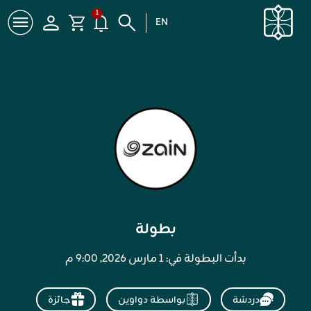
1
EN
بطولة
بدأت البطولة في: ١ مارس ٢۰٢٦, ۹:۰۰ م
دردشة
بواسطة دواوين
جائزة