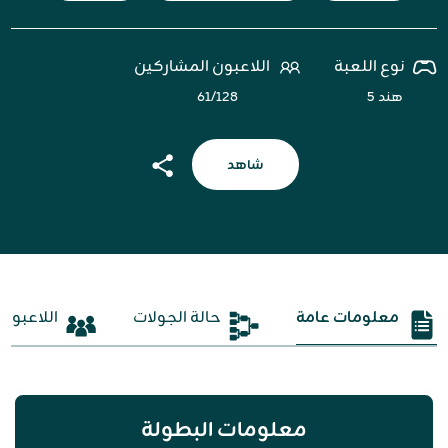
نوع اللعبة
اللاعبون المشاركين
هند ٥
١٢۸/٦١
شاهد
معلومات عامة
حالة الجولات
اللاعبون
معلومات البطولة